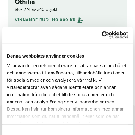
Othilia
Sto
274 av 340 objekt
VINNANDE BUD:
110 000
KR
Grattis till
Lars-Åke Bergström
!
Budhistorik
Denna webbplats använder cookies
Reg. nr.:
SE 19-2589
Vi använder enhetsidentifierare för att anpassa innehållet
och annonserna till användarna, tillhandahålla funktioner
för sociala medier och analysera vår trafik. Vi
Gizelliore
Bless Me
vidarebefordrar även sådana identifierare och annan
information från din enhet till de sociala medier och
annons- och analysföretag som vi samarbetar med.
Dessa kan i sin tur kombinera informationen med annan
information som du har tillhandahållit eller som de har
Om hästen
samlat in när du har använt deras tjänster.
Sto efter Maharajah och undan Miu Miu Bi
S