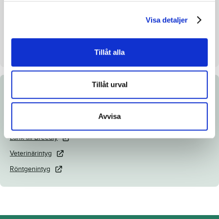
Uppfödare
Anders Gabrielsson
Visa detaljer
Säljare
Gabrielsson Anders
Dag
Dag 4
Tillåt alla
Tillåt urval
Dokument
Avvisa
Katalogsida
Länk till Breedly
Veterinärintyg
Röntgenintyg