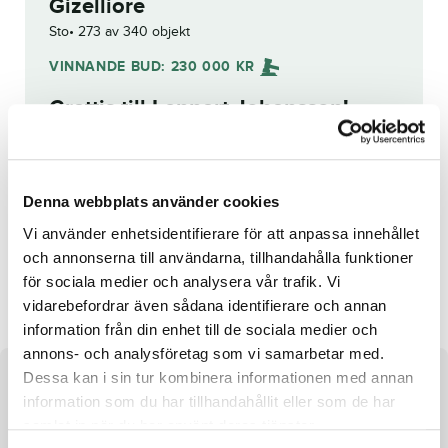
Gizelliore
Sto
273 av 340 objekt
VINNANDE BUD:
230 000
KR
Grattis till
Lennart Johansson
!
Budhistorik
Denna webbplats använder cookies
Reg. nr.:
SE 19-2696
Vi använder enhetsidentifierare för att anpassa innehållet
och annonserna till användarna, tillhandahålla funktioner
Eton Degato
Othilia
för sociala medier och analysera vår trafik. Vi
vidarebefordrar även sådana identifierare och annan
information från din enhet till de sociala medier och
annons- och analysföretag som vi samarbetar med.
Dessa kan i sin tur kombinera informationen med annan
Om hästen
information som du har tillhandahållit eller som de har
samlat in när du har använt deras tjänster.
Sto efter Cash and Go och undan Misty Elettra