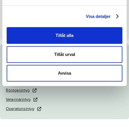
Uppfödare
Ved och Trav AB
Visa detaljer
Säljare
Ved och Trav AB
Dag
Dag 4
Tillåt alla
Tillåt urval
Dokument
Katalogsida
Avvisa
Länk till Breedly
Röntgenintyg
Veterinärintyg
Operationsintyg