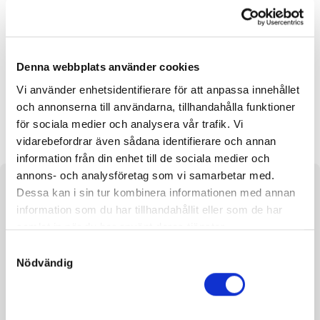
Utropspris:
25 000
kr
Denna häst är tyvärr struken.
Reg. nr.:
SE 19-1885
Denna webbplats använder cookies
Vi använder enhetsidentifierare för att anpassa innehållet
och annonserna till användarna, tillhandahålla funktioner
Hilfiger
Burberry Broline
för sociala medier och analysera vår trafik. Vi
vidarebefordrar även sådana identifierare och annan
information från din enhet till de sociala medier och
annons- och analysföretag som vi samarbetar med.
Om hästen
Dessa kan i sin tur kombinera informationen med annan
information som du har tillhandahållit eller som de har
Hingst efter Nuncio och undan Caddie Heart
samlat in när du har använt deras tjänster.
S
Nödvändig
a
m
t
Fakta
y