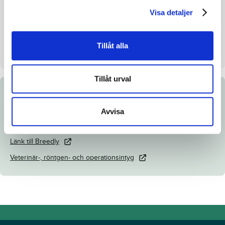
Visa detaljer
Uppfödare
Broline International AB
Säljare
Broline Int AB
Tillåt alla
Dag
Dag 3
Tillåt urval
Dokument
Avvisa
Katalogsida
Länk till Breedly
Veterinär-, röntgen- och operationsintyg