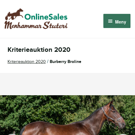
Hoppa
Hoppa
till
till
Meny
navigering
innehåll
Menhammar OnlineSales 2026
Kriterieauktion 2020
Derbyauktionen 2026
/
Kriterieauktion 2020
Burberry Broline
Om oss
Så fungerar det
Logga in