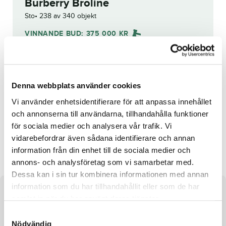
Burberry Broline
Sto
238 av 340 objekt
VINNANDE BUD:
375 000
KR
Grattis till
Josef Cassar
!
Budhistorik
Denna webbplats använder cookies
Vi använder enhetsidentifierare för att anpassa innehållet
Reg. nr.:
SE 19-3217
och annonserna till användarna, tillhandahålla funktioner
för sociala medier och analysera vår trafik. Vi
vidarebefordrar även sådana identifierare och annan
Occhio
Magic Eagle
information från din enhet till de sociala medier och
annons- och analysföretag som vi samarbetar med.
Dessa kan i sin tur kombinera informationen med annan
information som du har tillhandahållit eller som de har
Om hästen
samlat in när du har använt deras tjänster.
S
Sto efter Canepa Hanover och undan Ibiza Broline
Nödvändig
a