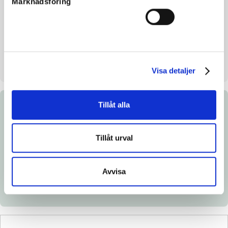
Marknadsföring
Mankhöjd/korshöjd
148/ cm
Uppfödare
Stall WF
Säljare
Stall WF
Stall på auktionsdagen
Heidi Hiltunen Umeå
Visa detaljer
Tillåt alla
Dokument
Tillåt urval
Ladda ned katalogsida
Länk till Breedly.com
Avvisa
Veterinärintyg
Röntgenintyg