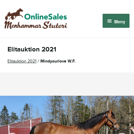
Hoppa
Hoppa
till
till
Meny
navigering
innehåll
Menhammar OnlineSales 2026
Elitauktion 2021
Derbyauktionen 2026
/
Elitauktion 2021
Mindyourlove W.F.
Om oss
Så fungerar det
Logga in