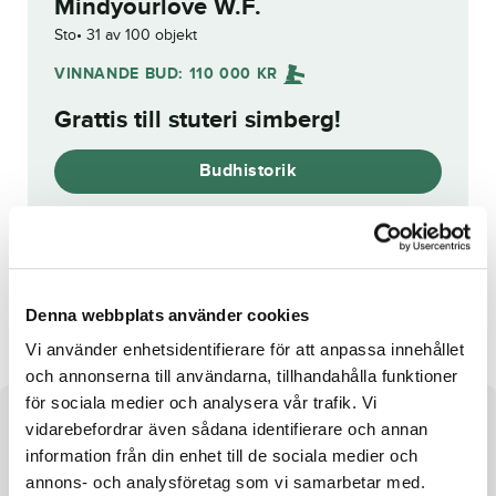
Mindyourlove W.F.
Sto
31 av 100 objekt
VINNANDE BUD:
110 000
KR
Grattis till
stuteri simberg
!
Budhistorik
Reg. nr.:
SE 20-1823
Nehemiah Boko
Husar Ima
Denna webbplats använder cookies
Vi använder enhetsidentifierare för att anpassa innehållet
och annonserna till användarna, tillhandahålla funktioner
för sociala medier och analysera vår trafik. Vi
Om hästen
vidarebefordrar även sådana identifierare och annan
information från din enhet till de sociala medier och
Sto e. Love You u. Mind Your Manners ue. Dahir de
annons- och analysföretag som vi samarbetar med.