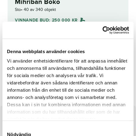
Mihriban Boko
Sto
40 av 340 objekt
VINNANDE BUD:
250 000
KR
Grattis till
patrick de haan
!
Budhistorik
Denna webbplats använder cookies
Vi använder enhetsidentifierare för att anpassa innehållet
Reg. nr.:
SE 19-1666
och annonserna till användarna, tillhandahålla funktioner
för sociala medier och analysera vår trafik. Vi
vidarebefordrar även sådana identifierare och annan
Majsan Lane
Coquina Beach
information från din enhet till de sociala medier och
annons- och analysföretag som vi samarbetar med.
Dessa kan i sin tur kombinera informationen med annan
information som du har tillhandahållit eller som de har
Om hästen
samlat in när du har använt deras tjänster.
S
Sto efter Southwind Frank och undan Sammath Naur Baba
Nödvändig
a