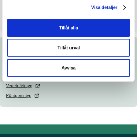
Visa detaljer
Säljare
Boko Stables Holland BV
Dag
Dag 1
Tillåt alla
Tillåt urval
Dokument
Katalogsida
Avvisa
Länk till Breedly
Veterinärintyg
Röntgenintyg