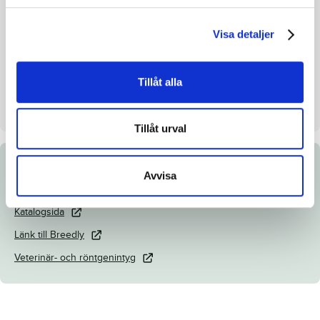
Inavelskoeff.
12.49%
Uppfödare
Prestera International AB
Visa detaljer
Säljare
Prestera International AB
Mankhöjd/korshöjd
157/160cm
Tillåt alla
Dag
Dag 1
Tillåt urval
Dokument
Avvisa
Katalogsida
Länk till Breedly
Veterinär- och röntgenintyg