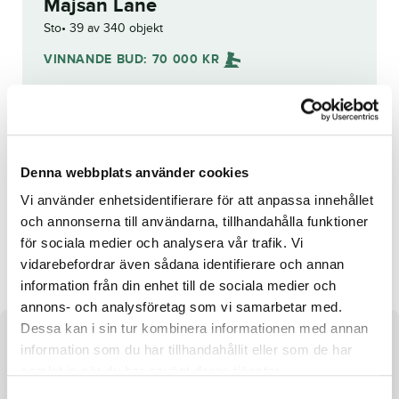
Majsan Lane
Sto
39 av 340 objekt
VINNANDE BUD:
70 000
KR
Åter
Budhistorik
Denna webbplats använder cookies
Reg. nr.:
SE 19-2791
Vi använder enhetsidentifierare för att anpassa innehållet
och annonserna till användarna, tillhandahålla funktioner
för sociala medier och analysera vår trafik. Vi
Flight Bag
Mihriban Boko
vidarebefordrar även sådana identifierare och annan
information från din enhet till de sociala medier och
annons- och analysföretag som vi samarbetar med.
Dessa kan i sin tur kombinera informationen med annan
Om hästen
information som du har tillhandahållit eller som de har
samlat in när du har använt deras tjänster.
Sto efter Nuncio och undan Salixia
S