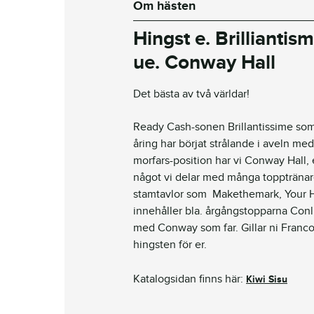
Om hästen
Hingst e. Brilliantis
ue. Conway Hall
Det bästa av två världar!
Ready Cash-sonen Brillantissime som
åring har börjat strålande i aveln me
morfars-position har vi Conway Hall, 
något vi delar med många topptränar
stamtavlor som Makethemark, Your H
innehåller bla. årgångstopparna Con
med Conway som far. Gillar ni Franc
hingsten för er.
Katalogsidan finns här:
Kiwi Sisu