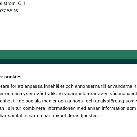
ellström, CH
77 55 16.
r cookies
rare för att anpassa innehållet och annonserna till användarna, t
Länkar
er och analysera vår trafik. Vi vidarebefordrar även sådana ident
 enhet till de sociala medier och annons- och analysföretag som 
om älskar trav!
Allmänna auktionsvillkor
 i sin tur kombinera informationen med annan information som
har vi skapat en
Mobilvy
e har samlat in när du har använt deras tjänster.
t ständigt bryta ny
Cookie policy