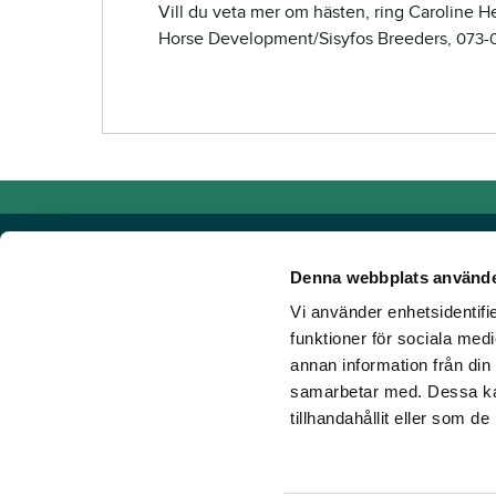
Vill du veta mer om hästen, ring Caroline H
Horse Development/Sisyfos Breeders,
073-0
Denna webbplats använde
Vi använder enhetsidentifie
Powered by TR Media
funktioner för sociala medi
annan information från din
Hos TR Media finns Sveriges främsta varumärken för dig s
samarbetar med. Dessa kan
Sedan starten 1932, då tidningen Travronden grundades, 
tillhandahållit eller som d
portfölj med innovativa digitala produkter och fortsätter at
mark. Vår vision? Vi får fler att älska trav!