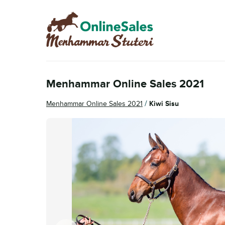
Hoppa
Hoppa
till
till
navigering
innehåll
Menhammar Online Sales 2021
/
Menhammar Online Sales 2021
Kiwi Sisu