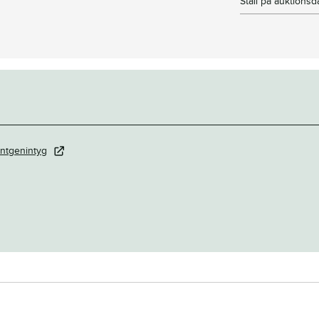
Stall på auktions
ntgenintyg