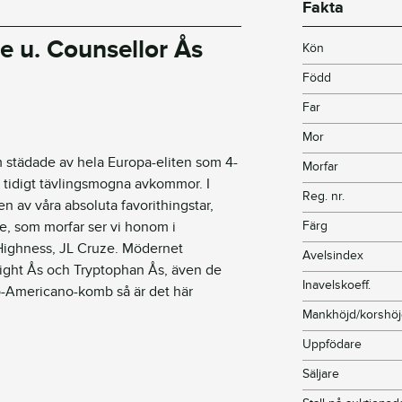
Fakta
me u. Counsellor Ås
Kön
Född
Far
Mor
 städade av hela Europa-eliten som 4-
Morfar
d tidigt tävlingsmogna avkommor. I
Reg. nr.
en av våra absoluta favorithingstar,
e, som morfar ser vi honom i
Färg
ighness, JL Cruze. Mödernet
Avelsindex
light Ås och Tryptophan Ås, även de
Inavelskoeff.
o-Americano-komb så är det här
Mankhöjd/korshö
Uppfödare
Säljare