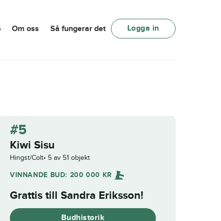
Logga in
6
Om oss
Så fungerar det
#5
Kiwi Sisu
Hingst/Colt
5 av 51 objekt
VINNANDE BUD:
200 000
KR
Grattis till
Sandra Eriksson
!
Budhistorik