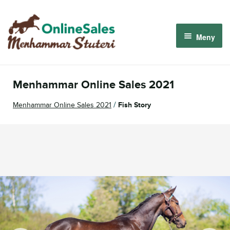
Hoppa
Hoppa
till
till
Meny
navigering
innehåll
Menhammar OnlineSales 2026
Menhammar Online Sales 2021
Derbyauktionen 2026
/
Menhammar Online Sales 2021
Fish Story
Om oss
Så fungerar det
Logga in