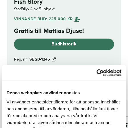
Fish Story
Sto/Filly
4 av 51 objekt
VINNANDE BUD:
225 000
KR
Grattis till
Mattias Djuse
!
Budhistorik
Reg. nr.:
SE 20-1245
Fnitter
Kiwi Sisu
Denna webbplats använder cookies
Vi använder enhetsidentifierare för att anpassa innehållet
och annonserna till användarna, tillhandahålla funktioner
Om hästen
för sociala medier och analysera vår trafik. Vi
Sto
e.
Maharajah
u.
Quiteanothers
vidarebefordrar även sådana identifierare och annan