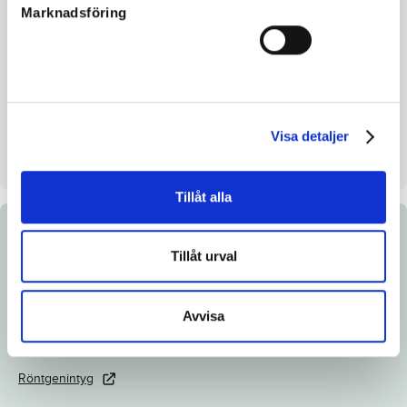
Avelsindex
109
Marknadsföring
Inavelskoeff.
9.86%
Mankhöjd/korshöjd
155/157 cm
Uppfödare
Thomas Persson
Säljare
Thomas Persson
Visa detaljer
Uppstallningsplats
Brodda Stuteri AB. Skurup
Tillåt alla
Dokument
Tillåt urval
Ladda ned katalogsida
Avvisa
Länk till Breedly.com
Veterinärintyg
Röntgenintyg