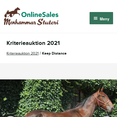
Hoppa
Hoppa
till
till
Meny
navigering
innehåll
Menhammar OnlineSales 2026
Kriterieauktion 2021
Derbyauktionen 2026
/
Kriterieauktion 2021
Keep Distance
Om oss
Så fungerar det
Logga in