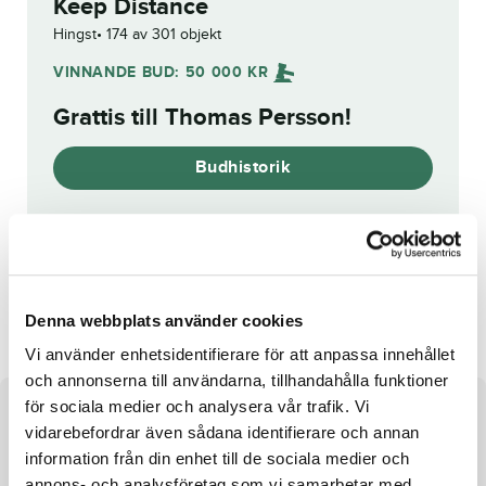
Keep Distance
Hingst
174 av 301 objekt
VINNANDE BUD:
50 000
KR
Grattis till
Thomas Persson
!
Budhistorik
Reg. nr.:
SE 20-2261
Steady Roc
Crizzy
Denna webbplats använder cookies
Vi använder enhetsidentifierare för att anpassa innehållet
och annonserna till användarna, tillhandahålla funktioner
för sociala medier och analysera vår trafik. Vi
Om hästen
vidarebefordrar även sådana identifierare och annan
information från din enhet till de sociala medier och
Hingst e. S.J.’s Caviar u. Eclipse Sisu ue. Cantab Hall
annons- och analysföretag som vi samarbetar med.