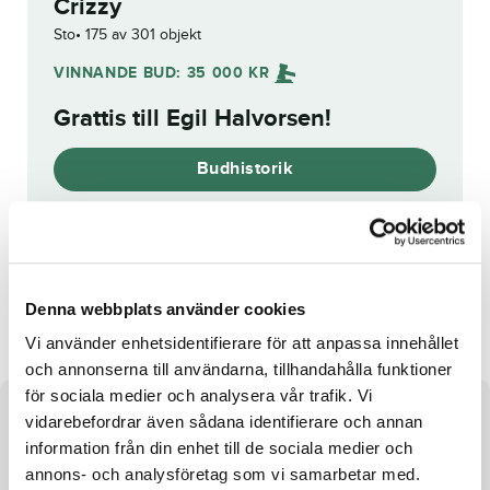
Crizzy
Sto
175 av 301 objekt
VINNANDE BUD:
35 000
KR
Grattis till
Egil Halvorsen
!
Budhistorik
Reg. nr.:
SE 20-1262
Keep Distance
Valnes Odysseus
Denna webbplats använder cookies
Vi använder enhetsidentifierare för att anpassa innehållet
och annonserna till användarna, tillhandahålla funktioner
för sociala medier och analysera vår trafik. Vi
Om hästen
vidarebefordrar även sådana identifierare och annan
information från din enhet till de sociala medier och
Sto e. Tobin Kronos u. Edcorona ue. Daguet Rapide
annons- och analysföretag som vi samarbetar med.