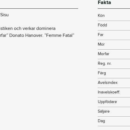
Fakta
 Sisu
Kön
Född
tistiken och verkar dominera
Far
rfar” Donato Hanover. ”Femme Fatal”
Mor
Morfar
Reg. nr.
Färg
Avelsindex
Inavelskoeff.
Uppfödare
Säljare
Dag