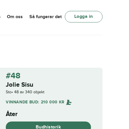
Logga in
6
Om oss
Så fungerar det
#48
Jolie Sisu
Sto
48 av 340 objekt
VINNANDE BUD:
210 000
KR
Åter
Budhistorik