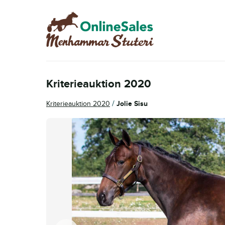
Hoppa
Hoppa
till
till
navigering
innehåll
Kriterieauktion 2020
/
Kriterieauktion 2020
Jolie Sisu