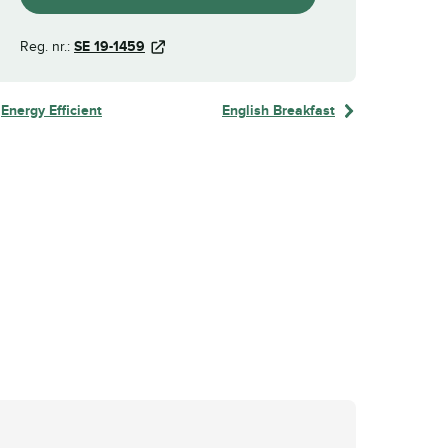
Reg. nr.:
SE 19-1459
Energy Efficient
English Breakfast