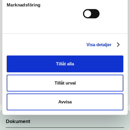
Marknadsföring
Mor
Souchong
Morfar
Going Kronos
Reg. nr.
SE 19-2140
Färg
Ljusbrun
Visa detaljer
Avelsindex
117
Inavelskoeff.
13.50%
Tillåt alla
Mankhöjd/korshöjd
151/156cm
Uppfödare
Menhammar Stuteri AB
Tillåt urval
Säljare
Menhammar Stuteri AB
Dag
Dag 5
Avvisa
Dokument