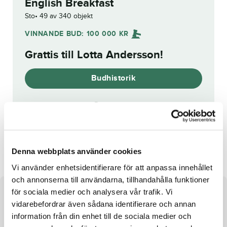
English Breakfast
Sto
49 av 340 objekt
VINNANDE BUD:
100 000
KR
Grattis till
Lotta Andersson
!
Budhistorik
Reg. nr.:
SE 19-2140
Jolie Sisu
Espanol
Denna webbplats använder cookies
Vi använder enhetsidentifierare för att anpassa innehållet
och annonserna till användarna, tillhandahålla funktioner
för sociala medier och analysera vår trafik. Vi
Om hästen
vidarebefordrar även sådana identifierare och annan
information från din enhet till de sociala medier och
Sto efter Donato Hanover och