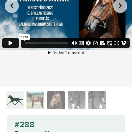
from
on
.
288. Fantome d'Inverne.mp4
Malin Albinsson
Vimeo
#288