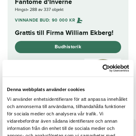
Fantome d'Inverne
Hingst
288 av 337 objekt
VINNANDE BUD:
90 000
KR
Grattis till
Firma William Ekberg
!
Budhistorik
Reg. nr.:
SE 21-2700
Denna webbplats använder cookies
Gigolo d'Inverne
Cala Idol
Vi använder enhetsidentifierare för att anpassa innehållet
och annonserna till användarna, tillhandahålla funktioner
för sociala medier och analysera vår trafik. Vi
vidarebefordrar även sådana identifierare och annan
information från din enhet till de sociala medier och
Om hästen
annons- och analysföretag som vi samarbetar med.