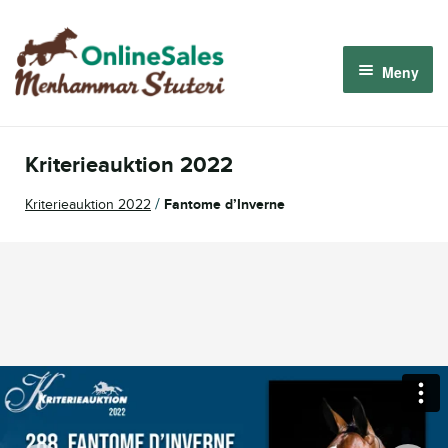
Hoppa
Hoppa
till
till
Meny
navigering
innehåll
Menhammar OnlineSales 2026
Kriterieauktion 2022
Derbyauktionen 2026
/
Kriterieauktion 2022
Fantome d’Inverne
Om oss
Så fungerar det
Logga in