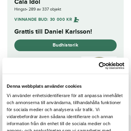
Cala Idol
Hingst
289 av 337 objekt
VINNANDE BUD:
30 000
KR
Grattis till
Daniel Karlsson
!
Budhistorik
Reg. nr.:
SE 21-2043
Denna webbplats använder cookies
Fantome d'Inverne
Eddie B.J.
Vi använder enhetsidentifierare för att anpassa innehållet
och annonserna till användarna, tillhandahålla funktioner
för sociala medier och analysera vår trafik. Vi
vidarebefordrar även sådana identifierare och annan
information från din enhet till de sociala medier och
Om hästen
annons- och analysföretag som vi samarbetar med.