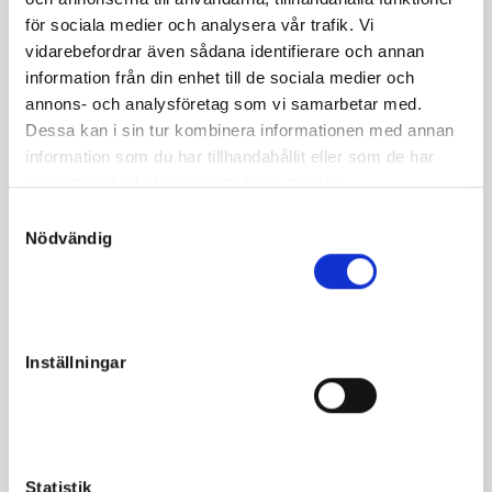
Sto e. Maharajah u. Malabara
för sociala medier och analysera vår trafik. Vi
vidarebefordrar även sådana identifierare och annan
Malabara debuterade och vann som treåring. Hon kvalade
information från din enhet till de sociala medier och
in till Stochampionatet som fyraåring, men skadades inför
annons- och analysföretag som vi samarbetar med.
finalen och startade inte mer. I aveln har hon inlett lysande
Dessa kan i sin tur kombinera informationen med annan
med bland annat kulltoppen Adorable Lady som var trea i
information som du har tillhandahållit eller som de har
Derbystoet. Mödernet är fantastiskt med idel
samlat in när du har använt deras tjänster.
storloppsvinnare där Malabar Man och Love Matters
S
sticker ut.
Nödvändig
a
m
t
y
c
Fakta
Inställningar
k
e
Kön
Sto
s
Född
2019-04-21
v
Far
Maharajah
a
Statistik