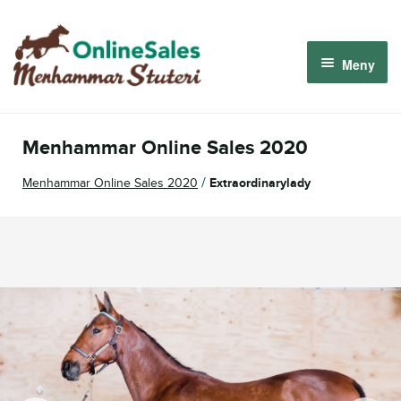
Hoppa
Hoppa
till
till
Meny
navigering
innehåll
Menhammar OnlineSales 2026
Menhammar Online Sales 2020
Derbyauktionen 2026
/
Menhammar Online Sales 2020
Extraordinarylady
Om oss
Så fungerar det
Logga in