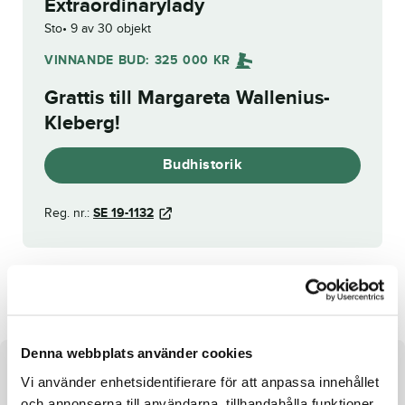
Extraordinarylady
Sto
9 av 30 objekt
VINNANDE BUD:
325 000
KR
Grattis till
Margareta Wallenius-
Kleberg
!
Budhistorik
Reg. nr.:
SE 19-1132
Escada
Epicure
Denna webbplats använder cookies
Om hästen
Vi använder enhetsidentifierare för att anpassa innehållet
och annonserna till användarna, tillhandahålla funktioner