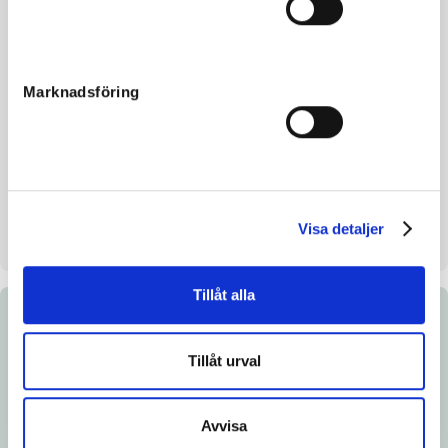
Morfar
Muscle Hill
Reg. nr.
SE 19-1051
Färg
Brun
Marknadsföring
Avelsindex
126
Inavelskoeff.
8.91%
Mankhöjd/korshöjd
145/149 cm
Uppfödare
Annemanna
Visa detaljer
Säljare
Annemanna
Tillåt alla
Dokument
Tillåt urval
Ladda ned katalogsida
Länk till Breedly.com
Avvisa