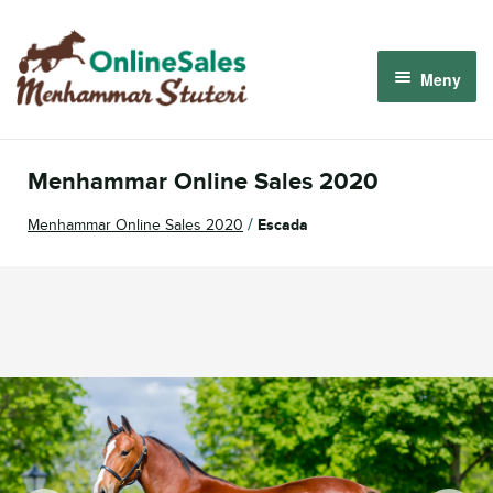
Hoppa
Hoppa
till
till
Meny
navigering
innehåll
Menhammar OnlineSales 2026
Menhammar Online Sales 2020
Derbyauktionen 2026
/
Menhammar Online Sales 2020
Escada
Om oss
Så fungerar det
Logga in