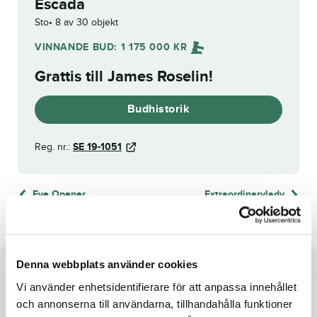
Escada
Sto
8 av 30 objekt
VINNANDE BUD:
1 175 000
KR
Grattis till
James Roselin
!
Budhistorik
Reg. nr.:
SE 19-1051
Eye Opener
Extraordinarylady
Denna webbplats använder cookies
Om hästen
Vi använder enhetsidentifierare för att anpassa innehållet
Sto e. Readly Express u. Hanna
och annonserna till användarna, tillhandahålla funktioner