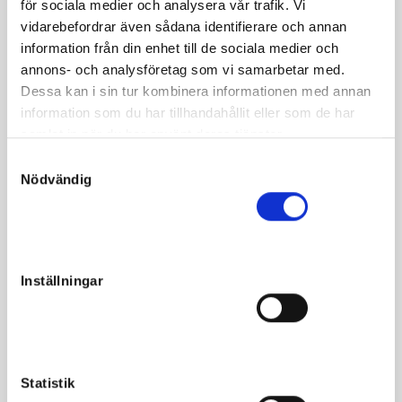
för sociala medier och analysera vår trafik. Vi
Muscle Hill-dottern Hanna vann Juliennes Lopp som
vidarebefordrar även sådana identifierare och annan
treåring och hade en vass tävlingskarriär som tre- och
information från din enhet till de sociala medier och
fyraåring. Hon kommer ur samma möderne som
annons- och analysföretag som vi samarbetar med.
avelshingstarna Yarrah och Zola Boko, vilket innebär att
Dessa kan i sin tur kombinera informationen med annan
det är synnerligen spännande att presentera hennes första
information som du har tillhandahållit eller som de har
avkomma. Dessutom efter succéhingsten Readly Express.
samlat in när du har använt deras tjänster.
S
Nödvändig
a
m
t
Fakta
y
c
Inställningar
Kön
Sto
k
e
Född
2019-03-26
s
Far
Readly Express
v
Mor
Hanna
a
Statistik
l