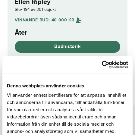
Ellen Ripley
Sto
194 av 301 objekt
VINNANDE BUD:
40 000
KR
Åter
Budhistorik
Reg. nr.:
SE 20-2872
Bravo Amy
Staro Rodeo Drive
Denna webbplats använder cookies
Vi använder enhetsidentifierare för att anpassa innehållet
och annonserna till användarna, tillhandahålla funktioner
för sociala medier och analysera vår trafik. Vi
Om hästen
vidarebefordrar även sådana identifierare och annan
information från din enhet till de sociala medier och
Sto e. Mister J.P. u. Fantastic Four ue. Zola Boko
annons- och analysföretag som vi samarbetar med.