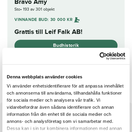
Bravo Amy
Sto
193 av 301 objekt
VINNANDE BUD:
30 000
KR
Grattis till
Leif Falk AB
!
Budhistorik
Reg. nr.:
SE 20-1025
Denna webbplats använder cookies
Bottnas Kaiser
Ellen Ripley
Vi använder enhetsidentifierare för att anpassa innehållet
och annonserna till användarna, tillhandahålla funktioner
för sociala medier och analysera vår trafik. Vi
vidarebefordrar även sådana identifierare och annan
Om hästen
information från din enhet till de sociala medier och
annons- och analysföretag som vi samarbetar med.
Sto e. Tobin Kronos u. Famous Boko ue. Virgill Boko
Dessa kan i sin tur kombinera informationen med annan