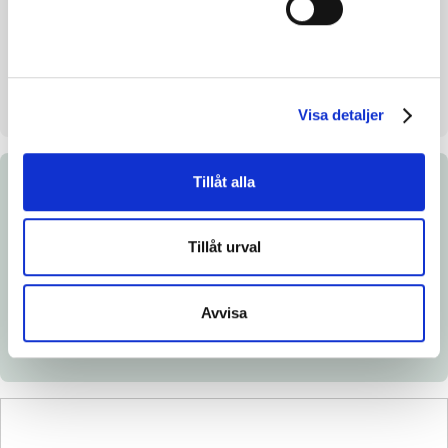
Uppfödare
Kristina Liedman
Säljare
Stall Bravo
Uppstallningsplats
Stall Bravo. Laholm
Visa detaljer
Tillåt alla
Dokument
Tillåt urval
Ladda ned katalogsida
Länk till Breedly.com
Avvisa
Veterinärintyg
Röntgenintyg