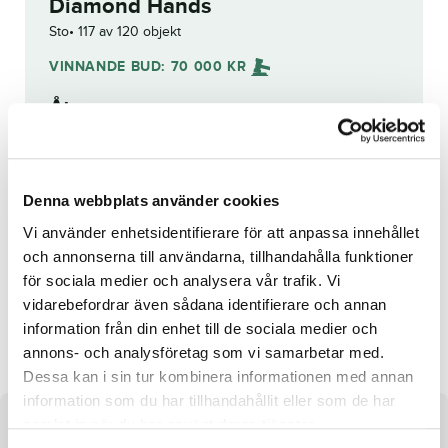
Diamond Hands
Sto
117 av 120 objekt
VINNANDE BUD:
70 000
KR
Åter
Budhistorik
Denna webbplats använder cookies
Vi använder enhetsidentifierare för att anpassa innehållet
Reg. nr.:
23-1152
och annonserna till användarna, tillhandahålla funktioner
för sociala medier och analysera vår trafik. Vi
vidarebefordrar även sådana identifierare och annan
Hickothefabulous
Conrads Skifs
information från din enhet till de sociala medier och
annons- och analysföretag som vi samarbetar med.
Dessa kan i sin tur kombinera informationen med annan
information som du har tillhandahållit eller som de har
samlat in när du har använt deras tjänster.
Om hästen