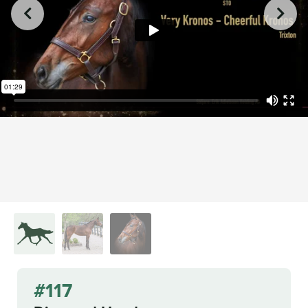
from
on
.
117. Diamond Hands
L.A. Racing Media
Vimeo
#117