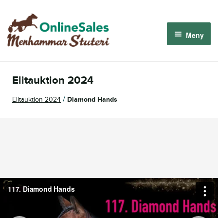
Hoppa
Hoppa
till
till
Meny
navigering
innehåll
Menhammar OnlineSales 2026
Elitauktion 2024
Derbyauktionen 2026
/
Elitauktion 2024
Diamond Hands
Om oss
Så fungerar det
Logga in