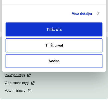
Uppfödare
Erik Adielsson Catchdriving AB
Visa detaljer
Säljare
Erik Adielsson Holding AB
Stall på auktionsdagen
Stall G
Tillåt alla
Tillåt urval
Dokument
Länk till Breedly.com
Avvisa
Ladda ned katalogsida
Röntgenintyg
Operationsintyg
Veterinärintyg