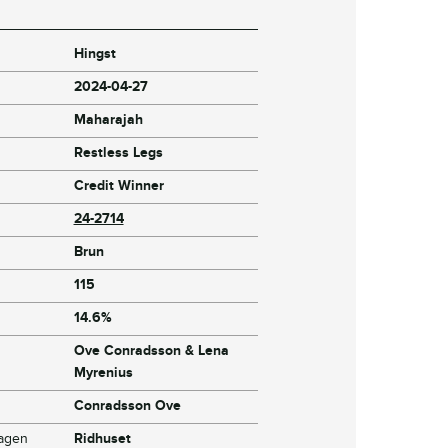
Hingst
2024-04-27
Maharajah
Restless Legs
Credit Winner
24-2714
Brun
115
14.6%
Ove Conradsson & Lena
Myrenius
Conradsson Ove
dagen
Ridhuset