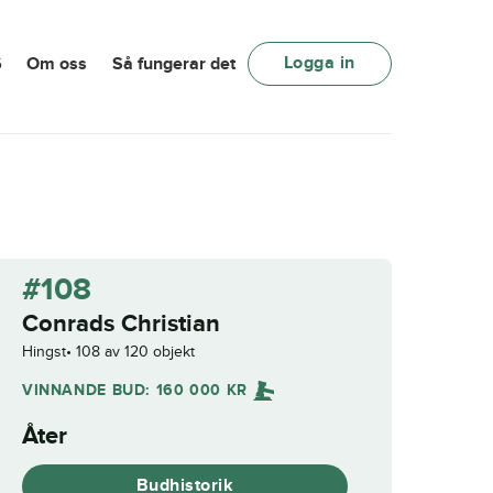
Logga in
6
Om oss
Så fungerar det
#108
Conrads Christian
Hingst
108 av 120 objekt
VINNANDE BUD:
160 000
KR
Åter
Budhistorik