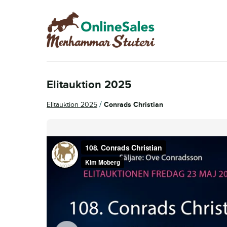
Hoppa
Hoppa
till
till
navigering
innehåll
Elitauktion 2025
/
Elitauktion 2025
Conrads Christian