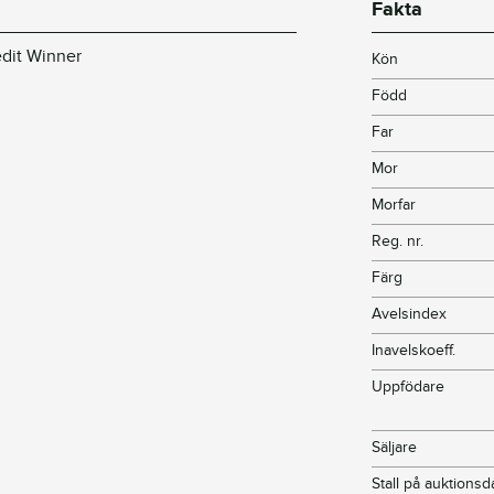
Fakta
edit Winner
Kön
Född
Far
Mor
Morfar
Reg. nr.
Färg
Avelsindex
Inavelskoeff.
Uppfödare
Säljare
Stall på auktions