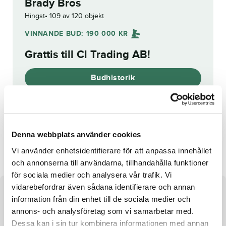
Brady Bros
Hingst
109 av 120 objekt
VINNANDE BUD:
190 000
KR
Grattis till
Cl Trading AB
!
Budhistorik
Reg. nr.:
24-2571
Denna webbplats använder cookies
Conrads Christian
Pick Six
Vi använder enhetsidentifierare för att anpassa innehållet
och annonserna till användarna, tillhandahålla funktioner
för sociala medier och analysera vår trafik. Vi
vidarebefordrar även sådana identifierare och annan
Om hästen
information från din enhet till de sociala medier och
annons- och analysföretag som vi samarbetar med.
e. Readly Express u. Rugiada Dei Rex ue. Cantab Hall
Dessa kan i sin tur kombinera informationen med annan