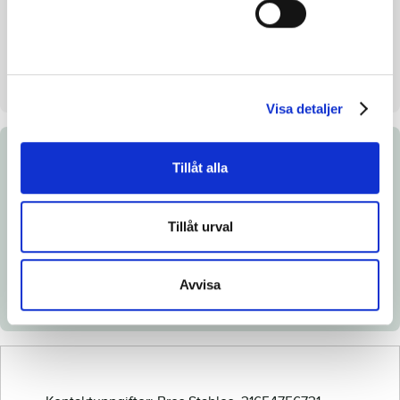
Mollema
Säljare
Bros Stables
Stall på auktionsdagen
D
Visa detaljer
Dokument
Tillåt alla
Länk till Breedly.com
Tillåt urval
Ladda ned katalogsida
Röntgenintyg
Avvisa
Veterinärintyg