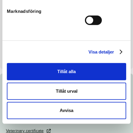
Breeding index
112
Marknadsföring
Inbreeding coefficient.
10.43%
Croup height/withers height
-
Breeder
Sisyfos Breeders AB
Seller
Sisyfos Breeders AB
Visa detaljer
Stall on auction day
B
Tillåt alla
Documents
Tillåt urval
Link to Breedly.com
Avvisa
Download catalog page
X-ray certificate
Veterinary certificate