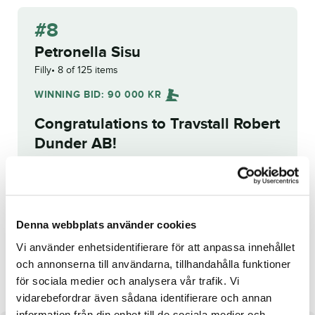
#8
Petronella Sisu
Filly
8 of 125 items
WINNING BID:
90 000
KR
Congratulations to
Travstall Robert
Dunder AB
!
Bid history
Reg. No.:
25-1067
Denna webbplats använder cookies
Vi använder enhetsidentifierare för att anpassa innehållet
Messier Wibb
Youtalkin'tome
och annonserna till användarna, tillhandahålla funktioner
för sociala medier och analysera vår trafik. Vi
vidarebefordrar även sådana identifierare och annan
information från din enhet till de sociala medier och