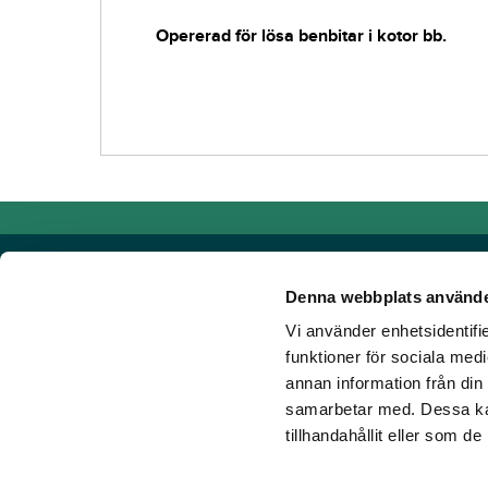
Opererad för lösa benbitar i kotor bb.
Denna webbplats använde
Vi använder enhetsidentifie
Powered by TR Media
funktioner för sociala medi
annan information från din
Hos TR Media finns Sveriges främsta varumärken för dig s
samarbetar med. Dessa kan
Sedan starten 1932, då tidningen Travronden grundades, 
tillhandahållit eller som d
portfölj med innovativa digitala produkter och fortsätter at
mark. Vår vision? Vi får fler att älska trav!