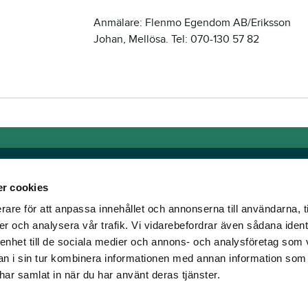
Anmälare: Flenmo Egendom AB/Eriksson
Johan, Mellösa. Tel: 070-130 57 82
r cookies
rare för att anpassa innehållet och annonserna till användarna, t
Länkar
er och analysera vår trafik. Vi vidarebefordrar även sådana ident
 enhet till de sociala medier och annons- och analysföretag som 
om älskar trav!
Allmänna auktionsvillkor
 i sin tur kombinera informationen med annan information som
har vi skapat en
Mobilvy
e har samlat in när du har använt deras tjänster.
t ständigt bryta ny
Cookie policy