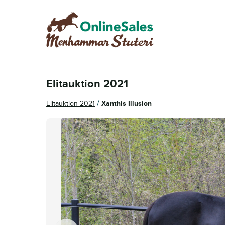
Hoppa
Hoppa
till
till
navigering
innehåll
Elitauktion 2021
/
Elitauktion 2021
Xanthis Illusion