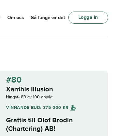
Logga in
6
Om oss
Så fungerar det
#80
Xanthis Illusion
Hingst
80 av 100 objekt
VINNANDE BUD:
375 000
KR
Grattis till
Olof Brodin
(Chartering) AB
!