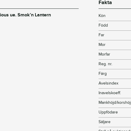
Fakta
rious ue. Smok’n Lantern
Kön
Född
Far
Mor
Morfar
Reg. nr.
Färg
Avelsindex
Inavelskoeff.
Mankhöjd/korshö
Uppfödare
Säljare