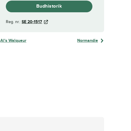
Budhistorik
Reg. nr.:
SE 20-1517
Al's Walqueur
Normandie