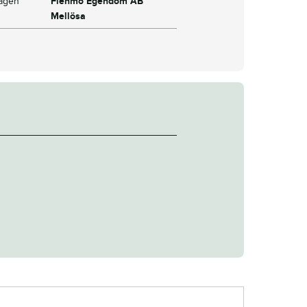
dagen
Flenmo Egendom AB
Mellösa