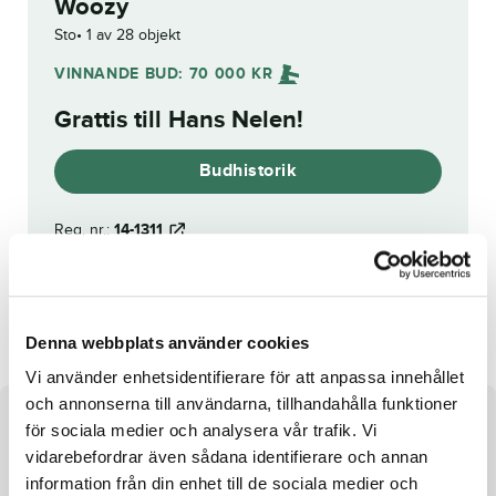
Woozy
Sto
1 av 28 objekt
VINNANDE BUD:
70 000
KR
Grattis till
Hans Nelen
!
Budhistorik
Reg. nr.:
14-1311
Delivery
Denna webbplats använder cookies
Vi använder enhetsidentifierare för att anpassa innehållet
och annonserna till användarna, tillhandahålla funktioner
Om hästen
för sociala medier och analysera vår trafik. Vi
vidarebefordrar även sådana identifierare och annan
Dubbla Elitston i stammen!
information från din enhet till de sociala medier och