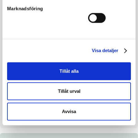
Mor
Bourbon Eyes
Marknadsföring
Morfar
Smokin Yankee
Reg. nr.
14-1311
Färg
Brun
Avelsindex
104
Visa detaljer
Inavelskoeff.
8.88%
Mankhöjd/korshöjd
166
Tillåt alla
Uppfödare
Menhammar Stuteri AB
Säljare
Menhammar Stuteri AB
Tillåt urval
Stallplats
Menhammar
Kategori
Fölsto
Avvisa
Fölavgift
75 000kr + moms