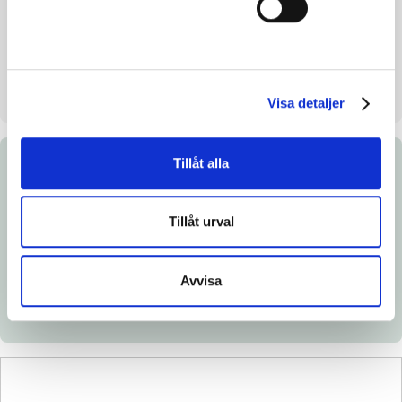
Uppfödare
Inger Windh
Säljare
Inger Windh
Uppstallningsplats
Översta Gård. Hallsberg
Visa detaljer
Tillåt alla
Dokument
Tillåt urval
Ladda ned katalogsida
Länk till Breedly.com
Avvisa
Veterinärintyg
Röntgenintyg