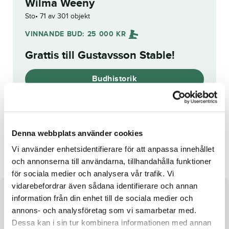
Wilma Weeny
Sto
71 av 301 objekt
VINNANDE BUD:
25 000
KR
Grattis till
Gustavsson Stable
!
Budhistorik
Reg. nr.:
SE 20-1392
Denna webbplats använder cookies
Barolo Gel
Överstas Ragnarök
Vi använder enhetsidentifierare för att anpassa innehållet
och annonserna till användarna, tillhandahålla funktioner
för sociala medier och analysera vår trafik. Vi
vidarebefordrar även sådana identifierare och annan
Om hästen
information från din enhet till de sociala medier och
annons- och analysföretag som vi samarbetar med.
Sto e. Express Bourbon u. Teeny Weeny ue. Going Kronos
Dessa kan i sin tur kombinera informationen med annan