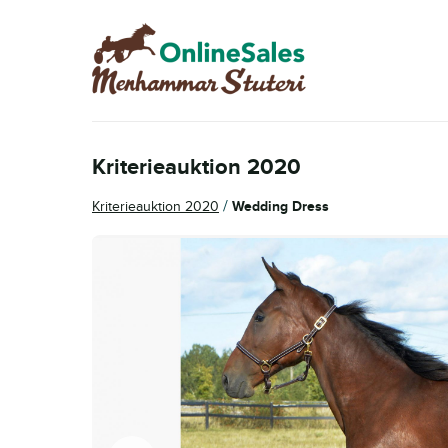
Hoppa
Hoppa
till
till
navigering
innehåll
Kriterieauktion 2020
/
Kriterieauktion 2020
Wedding Dress