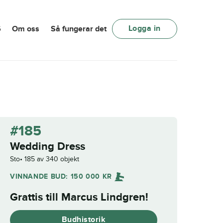
Logga in
6
Om oss
Så fungerar det
#185
Wedding Dress
Sto
185 av 340 objekt
VINNANDE BUD:
150 000
KR
Grattis till
Marcus Lindgren
!
Budhistorik