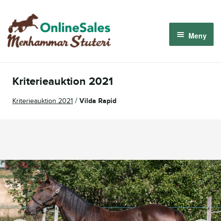
Hoppa
Hoppa
till
till
Meny
navigering
innehåll
Menhammar OnlineSales 2026
Kriterieauktion 2021
Derbyauktionen 2026
/
Kriterieauktion 2021
Vilda Rapid
Om oss
Så fungerar det
Logga in