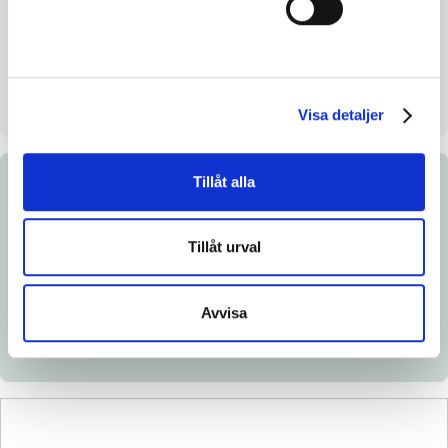
Uppfödare
Kjell Erna och Claes Nyberg
Säljare
Brättefors Lantbruk
Uppstallningsplats
Brättefors. Grästorp
Visa detaljer
Tillåt alla
Dokument
Tillåt urval
Ladda ned katalogsida
Länk till Breedly.com
Avvisa
Veterinärintyg
Röntgenintyg