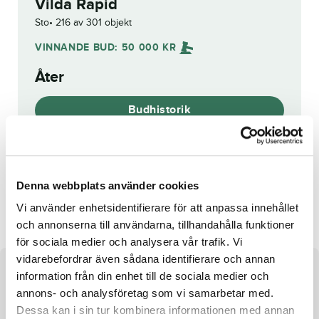
Vilda Rapid
Sto
216 av 301 objekt
VINNANDE BUD:
50 000
KR
Åter
Budhistorik
Reg. nr.:
SE 20-3582
Denna webbplats använder cookies
Staro Raili
Gwyneth Brodda
Vi använder enhetsidentifierare för att anpassa innehållet
och annonserna till användarna, tillhandahålla funktioner
för sociala medier och analysera vår trafik. Vi
vidarebefordrar även sådana identifierare och annan
Om hästen
information från din enhet till de sociala medier och
annons- och analysföretag som vi samarbetar med.
Sto e. Explosive Matter u. Gaya di Quattro ue. Raja Mirchi
Dessa kan i sin tur kombinera informationen med annan