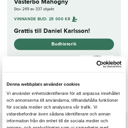
Västerbo Mahogny
Sto
249 av 337 objekt
VINNANDE BUD:
25 000
KR
Grattis till
Daniel Karlsson
!
Budhistorik
Reg. nr.:
SE 21-3417
Denna webbplats använder cookies
Cashies Queen
Sherona
Vi använder enhetsidentifierare för att anpassa innehållet
och annonserna till användarna, tillhandahålla funktioner
för sociala medier och analysera vår trafik. Vi
vidarebefordrar även sådana identifierare och annan
information från din enhet till de sociala medier och
Om hästen
annons- och analysföretag som vi samarbetar med.