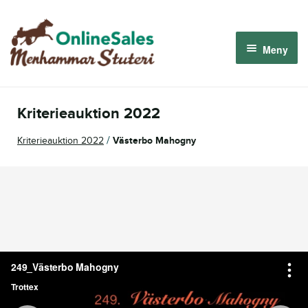
Hoppa
Hoppa
till
till
Meny
navigering
innehåll
Menhammar OnlineSales 2026
Kriterieauktion 2022
Derbyauktionen 2026
/
Kriterieauktion 2022
Västerbo Mahogny
Om oss
Så fungerar det
Logga in