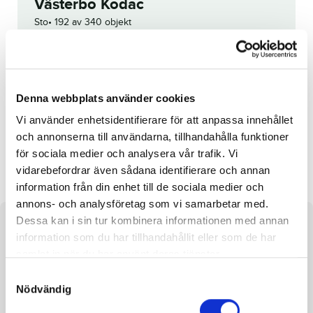
Västerbo Kodac
Sto
192 av 340 objekt
Utropspris:
25 000
kr
Denna häst är tyvärr struken.
Denna webbplats använder cookies
Reg. nr.:
SE 19-2760
Vi använder enhetsidentifierare för att anpassa innehållet
och annonserna till användarna, tillhandahålla funktioner
Equal Pieces
Hot Talk
för sociala medier och analysera vår trafik. Vi
vidarebefordrar även sådana identifierare och annan
information från din enhet till de sociala medier och
annons- och analysföretag som vi samarbetar med.
Dessa kan i sin tur kombinera informationen med annan
Om hästen
information som du har tillhandahållit eller som de har
samlat in när du har använt deras tjänster.
Sto efter S.J.’s Photo och undan Chakaranda D.
S
Nödvändig
a
m