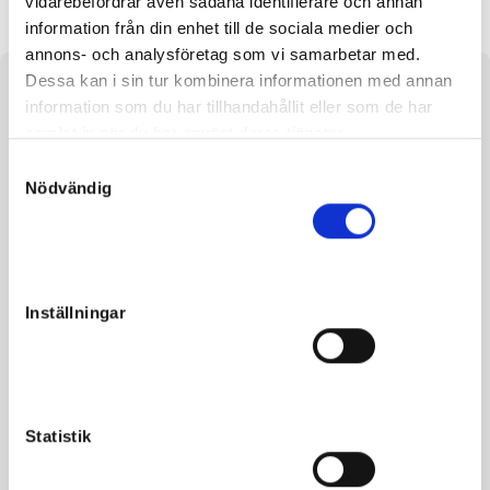
vidarebefordrar även sådana identifierare och annan
information från din enhet till de sociala medier och
annons- och analysföretag som vi samarbetar med.
Dessa kan i sin tur kombinera informationen med annan
Om hästen
information som du har tillhandahållit eller som de har
samlat in när du har använt deras tjänster.
e. Prodigious u. Edel ue. Daguet Rapide
S
Nödvändig
a
m
t
y
Fakta
c
Inställningar
k
Kön
Sto
e
Född
2021-05-21
s
Far
Prodigious
v
a
Mor
Edel
Statistik
l
Morfar
Daguet Rapide