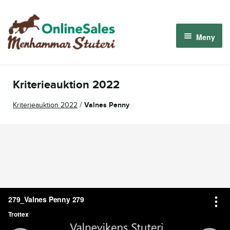
Hoppa
Hoppa
till
till
Meny
navigering
innehåll
Menhammar OnlineSales 2026
Kriterieauktion 2022
Derbyauktionen 2026
/
Kriterieauktion 2022
Valnes Penny
Om oss
Så fungerar det
Logga in