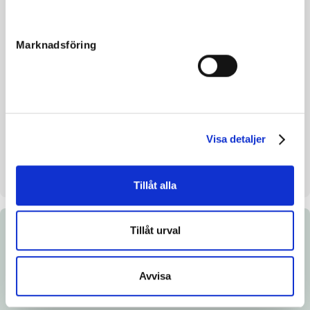
Reg. nr.
SE 21-2643
Färg
sv
Marknadsföring
Avelsindex
106
Inavelskoeff.
3.33%
Mankhöjd/korshöjd
-
Uppfödare
Wall Bengt & Birgitta
Visa detaljer
Säljare
Valnevikens Stuteri
Stallplats
Stall 6B Box 6
Tillåt alla
Tillåt urval
Dokument
Länk till Breedly.com
Avvisa
Ladda ned katalogsida