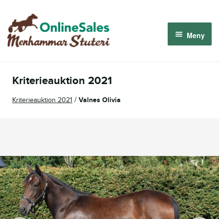
Hoppa
Hoppa
till
till
Meny
navigering
innehåll
Menhammar OnlineSales 2026
Kriterieauktion 2021
Derbyauktionen 2026
/
Kriterieauktion 2021
Valnes Olivia
Om oss
Så fungerar det
Logga in