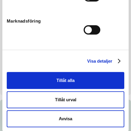
Morfar
Viking Kronos
Reg. nr.
SE 20-3025
Marknadsföring
Färg
Mörkbrun
Avelsindex
113
Inavelskoeff.
8.33%
Mankhöjd/korshöjd
154/155cm
Visa detaljer
Uppfödare
Bengt och Birgitta Wall
Säljare
Valnevikens Stuteri
Tillåt alla
Uppstallningsplats
Valnevikens Stuteri. Segmon
Tillåt urval
Dokument
Avvisa
Ladda ned katalogsida