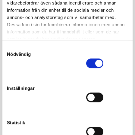
vidarebefordrar även sådana identifierare och annan
Genomsnygg Infinitif dotter med Viking Kronosdottern
information från din enhet till de sociala medier och
Poppy som mor.
annons- och analysföretag som vi samarbetar med.
Dessa kan i sin tur kombinera informationen med annan
Lägg därtill miljonstoet Curry som mormor och Elitstoet
information som du har tillhandahållit eller som de har
Piglet som mormorsmor har ni ett absolut säkert möderne.
samlat in när du har använt deras tjänster.
S
Låg fel häst på bilderna fram till 16/9 10.00.
Nödvändig
a
m
t
y
c
Fakta
Inställningar
k
e
Kön
Sto
s
Född
2020-04-28
v
a
Far
Infinitif
Statistik
l
Mor
Poppy