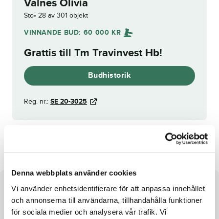
Valnes Olivia
Sto
28 av 301 objekt
VINNANDE BUD:
60 000
KR
Grattis till
Tm Travinvest Hb
!
Budhistorik
Reg. nr.:
SE 20-3025
Poison Love Helvin
Mustang Norrgård
Denna webbplats använder cookies
Vi använder enhetsidentifierare för att anpassa innehållet
Om hästen
och annonserna till användarna, tillhandahålla funktioner
Sto e. Infinitif u. Poppy ue. Viking Kronos
för sociala medier och analysera vår trafik. Vi