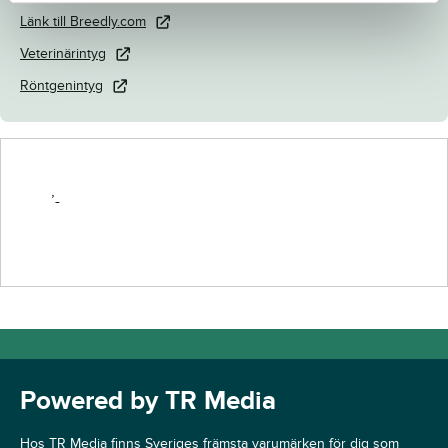
Länk till Breedly.com
Veterinärintyg
Röntgenintyg
’-
Powered by TR Media
Hos TR Media finns Sveriges främsta varumärken för dig som