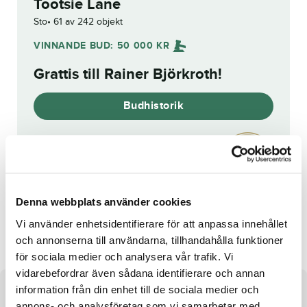
Tootsie Lane
Sto
61 av 242 objekt
VINNANDE BUD:
50 000
KR
Grattis till
Rainer Björkroth
!
Budhistorik
Reg. nr.:
SE 22-3225
Denna webbplats använder cookies
Lukas Lane
Beat Garde
Vi använder enhetsidentifierare för att anpassa innehållet
och annonserna till användarna, tillhandahålla funktioner
för sociala medier och analysera vår trafik. Vi
vidarebefordrar även sådana identifierare och annan
information från din enhet till de sociala medier och
Om hästen
annons- och analysföretag som vi samarbetar med.