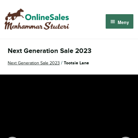
Hoppa
Hoppa
till
till
Meny
navigering
innehåll
Menhammar OnlineSales 2026
Next Generation Sale 2023
Derbyauktionen 2026
/
Next Generation Sale 2023
Tootsie Lane
Om oss
Så fungerar det
Logga in