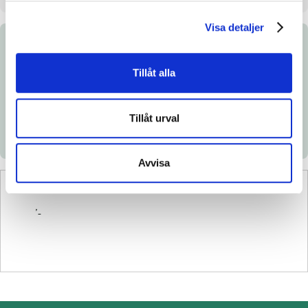
Visa detaljer
Dokument
Tillåt alla
Ladda ned katalogsida
Länk till Breedly.com
Tillåt urval
Avvisa
’-