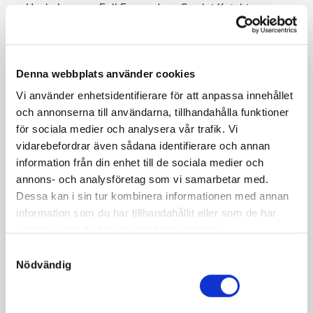
e. Uncle Lasse u. Full Forward ue. Scarlet Knight
Throttle Position är stakad till Hambletonian.
Säljaren förbehåller sig rätten till 5 livstids
Denna webbplats använder cookies
betäckningsrätter. Läs mer i auktionsvillkoren
Vi använder enhetsidentifierare för att anpassa innehållet
och annonserna till användarna, tillhandahålla funktioner
för sociala medier och analysera vår trafik. Vi
vidarebefordrar även sådana identifierare och annan
information från din enhet till de sociala medier och
Fakta
annons- och analysföretag som vi samarbetar med.
Dessa kan i sin tur kombinera informationen med annan
Kön
Hingst
information som du har tillhandahållit eller som de har
samlat in när du har använt deras tjänster.
Född
2021-05-03
S
Far
Uncle Lasse
Nödvändig
a
Mor
Full Forward
m
Morfar
Scarlet Knight
t