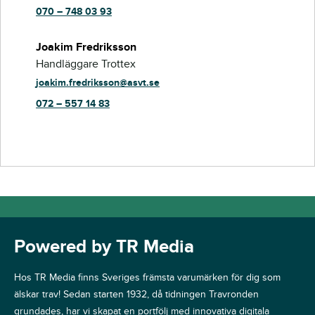
070 – 748 03 93
Joakim Fredriksson
Handläggare Trottex
joakim.fredriksson@asvt.se
072 – 557 14 83
Powered by TR Media
Hos TR Media finns Sveriges främsta varumärken för dig som
älskar trav! Sedan starten 1932, då tidningen Travronden
grundades, har vi skapat en portfölj med innovativa digitala