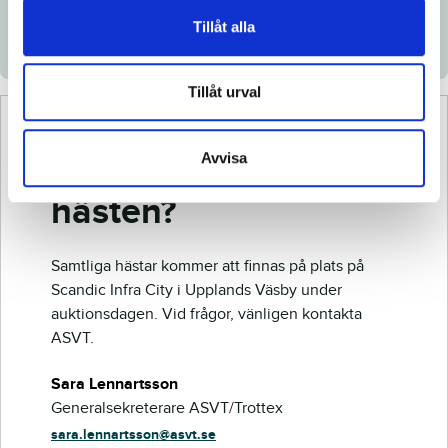
Veterinärintyg
Tillåt alla
Röntgenintyg
Tillåt urval
Vill du veta mer om
Avvisa
hästen?
Samtliga hästar kommer att finnas på plats på
Scandic Infra City i Upplands Väsby under
auktionsdagen. Vid frågor, vänligen kontakta
ASVT.
Sara Lennartsson
Generalsekreterare ASVT/Trottex
sara.lennartsson@asvt.se