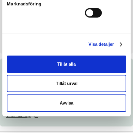
Marknadsföring
Eliasson AB
Säljare
Lutfi kolgjini AB & Cila Eliasson
AB
Stall på auktionsdagen
7/8
Uppfödd
Lutfi Kolgjini
Visa detaljer
Tillåt alla
Dokument
Tillåt urval
Länk till Breedly.com
Ladda ned katalogsida
Avvisa
Röntgenintyg
Veterinärintyg