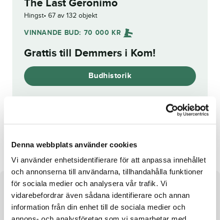
The Last Geronimo
Hingst
67 av 132 objekt
VINNANDE BUD:
70 000
KR
Grattis till
Demmers i Kom
!
Budhistorik
Reg. nr.:
24-2991
Merkurius Wibb
Gangsta's Paradise
Denna webbplats använder cookies
Vi använder enhetsidentifierare för att anpassa innehållet
och annonserna till användarna, tillhandahålla funktioner
för sociala medier och analysera vår trafik. Vi
Om hästen
vidarebefordrar även sådana identifierare och annan
information från din enhet till de sociala medier och
e. Mosaique Face u. M.T.Odakota ue. Muscle Mass
annons- och analysföretag som vi samarbetar med.