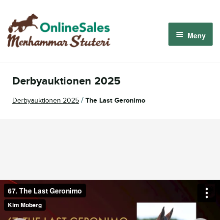
Hoppa
Hoppa
till
till
Meny
navigering
innehåll
Menhammar OnlineSales 2026
Derbyauktionen 2025
Derbyauktionen 2026
/
Derbyauktionen 2025
The Last Geronimo
Om oss
Så fungerar det
Logga in