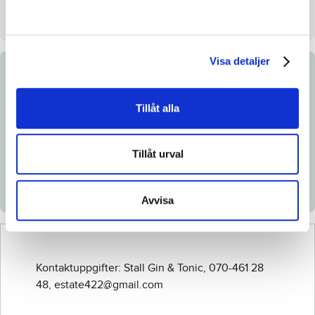
Säljare
Stall Gin & Tonic
Visa detaljer
Dokument
Tillåt alla
Länk till Breedly.com
Ladda ned katalogsida
Tillåt urval
Röntgenintyg
Veterinärintyg
Avvisa
Kontaktuppgifter: Stall Gin & Tonic, 070-461 28
48, estate422@gmail.com