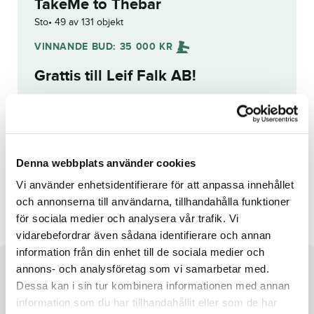
TakeMe to Thebar
Sto
49 av 131 objekt
VINNANDE BUD:
35 000
KR
Grattis till
Leif Falk AB
!
Budhistorik
Reg. nr.:
23-1520
Denna webbplats använder cookies
Vi använder enhetsidentifierare för att anpassa innehållet
Conrads Skifs
Victory Bar
och annonserna till användarna, tillhandahålla funktioner
för sociala medier och analysera vår trafik. Vi
vidarebefordrar även sådana identifierare och annan
information från din enhet till de sociala medier och
annons- och analysföretag som vi samarbetar med.
Om hästen
Dessa kan i sin tur kombinera informationen med annan
information som du har tillhandahållit eller som de har