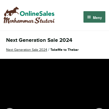
Hoppa
Hoppa
till
till
Meny
navigering
innehåll
Menhammar OnlineSales 2026
Next Generation Sale 2024
Derbyauktionen 2026
/
Next Generation Sale 2024
TakeMe to Thebar
Om oss
Så fungerar det
Logga in