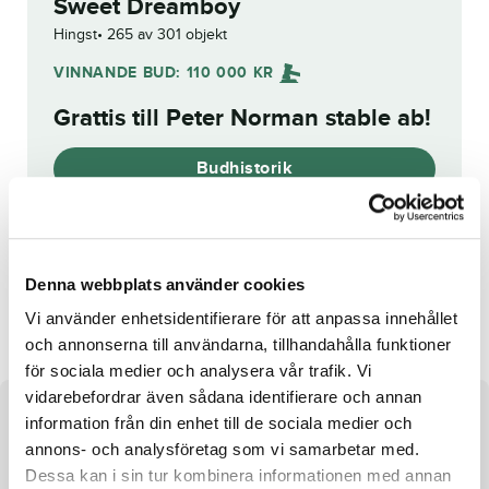
Sweet Dreamboy
Hingst
265 av 301 objekt
VINNANDE BUD:
110 000
KR
Grattis till
Peter Norman stable ab
!
Budhistorik
Reg. nr.:
SE 20-2870
Denna webbplats använder cookies
Caramel Trot
Leon Chip
Vi använder enhetsidentifierare för att anpassa innehållet
och annonserna till användarna, tillhandahålla funktioner
för sociala medier och analysera vår trafik. Vi
vidarebefordrar även sådana identifierare och annan
Om hästen
information från din enhet till de sociala medier och
annons- och analysföretag som vi samarbetar med.
Hingst e. Executive Caviar u. Le Peu de Beaute ue. Fill V
Dessa kan i sin tur kombinera informationen med annan