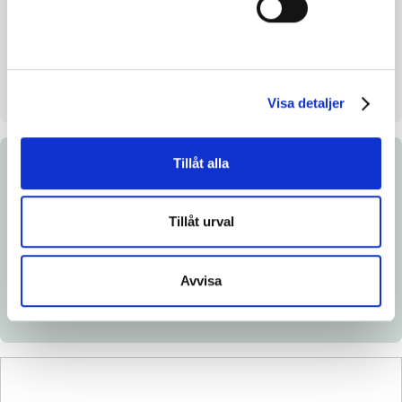
Uppfödare
Ulrik Pedersen
Säljare
Ulrik Pedersen
Uppstallningsplats
Skara
Visa detaljer
Tillåt alla
Dokument
Tillåt urval
Ladda ned katalogsida
Länk till Breedly.com
Avvisa
Veterinärintyg
Röntgenintyg