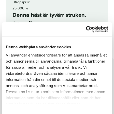
Utropspris:
25 000
kr
Denna häst är tyvärr struken.
Reg. nr.:
-
Call it a Dream
Bravo Amore
Denna webbplats använder cookies
Vi använder enhetsidentifierare för att anpassa innehållet
och annonserna till användarna, tillhandahålla funktioner
för sociala medier och analysera vår trafik. Vi
Om hästen
vidarebefordrar även sådana identifierare och annan
Såld
information från din enhet till de sociala medier och
annons- och analysföretag som vi samarbetar med.
Dessa kan i sin tur kombinera informationen med annan
information som du har tillhandahållit eller som de har
samlat in när du har använt deras tjänster.
Fakta
S