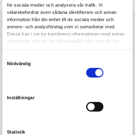
för sociala medier och analysera vår trafik. Vi
vidarebefordrar även sådana identifierare och annan
information från din enhet till de sociala medier och
Om hästen
annons- och analysföretag som vi samarbetar med.
Dessa kan i sin tur kombinera informationen med annan
e. International Moni u. Es Vedra ue. Muscle Mass
information som du har tillhandahållit eller som de har
samlat in när du har använt deras tjänster.
Manke 156 cm
Kors 157 cm
S
Nödvändig
a
m
t
y
Fakta
c
Inställningar
k
Kön
Hingst
e
s
Född
2024-06-04
v
Far
International Moni
a
Statistik