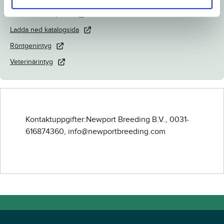
Länk till Breedly.com
Ladda ned katalogsida
Röntgenintyg
Veterinärintyg
Kontaktuppgifter:Newport Breeding B.V., 0031-
616874360, info@newportbreeding.com