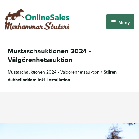
Hoppa
Hoppa
till
till
Meny
navigering
innehåll
Menhammar OnlineSales 2026
Mustaschauktionen 2024 -
Derbyauktionen 2026
Välgörenhetsauktion
/
Mustaschauktionen 2024 - Välgörenhetsauktion
Stilren
Om oss
dubbelladdare inkl. installation
Så fungerar det
Logga in