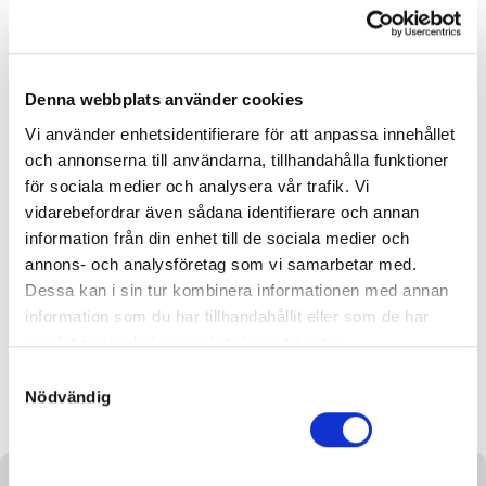
installation
4 av 19 objekt
VINNANDE BUD:
7 400
KR
Denna webbplats använder cookies
Vi använder enhetsidentifierare för att anpassa innehållet
Grattis till
Christer Åberg
!
och annonserna till användarna, tillhandahålla funktioner
för sociala medier och analysera vår trafik. Vi
Budhistorik
vidarebefordrar även sådana identifierare och annan
information från din enhet till de sociala medier och
annons- och analysföretag som vi samarbetar med.
Dessa kan i sin tur kombinera informationen med annan
information som du har tillhandahållit eller som de har
samlat in när du har använt deras tjänster.
Kläder som låter barn vara
Guldkant på vardagen
S
barn
Nödvändig
a
m
t
y