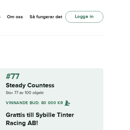
Logga in
6
Om oss
Så fungerar det
#77
Steady Countess
Sto
77 av 100 objekt
VINNANDE BUD:
80 000
KR
Grattis till
Sybille Tinter
Racing AB
!