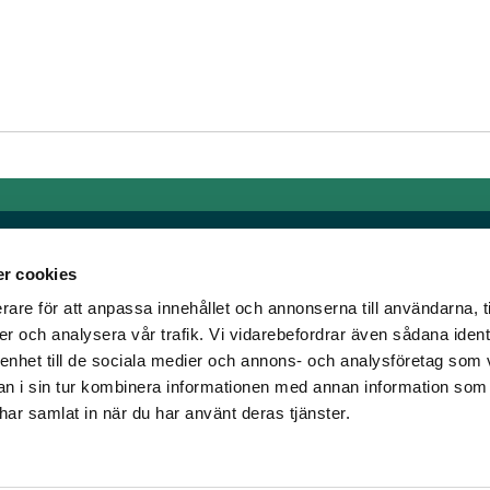
r cookies
rare för att anpassa innehållet och annonserna till användarna, t
Länkar
er och analysera vår trafik. Vi vidarebefordrar även sådana ident
 enhet till de sociala medier och annons- och analysföretag som 
om älskar trav!
Allmänna auktionsvillkor
 i sin tur kombinera informationen med annan information som
har vi skapat en
Mobilvy
e har samlat in när du har använt deras tjänster.
t ständigt bryta ny
Cookie policy