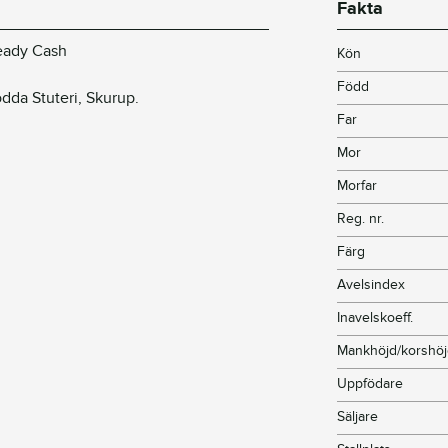
Fakta
Ready Cash
Kön
Född
dda Stuteri, Skurup.
Far
Mor
Morfar
Reg. nr.
Färg
Avelsindex
Inavelskoeff.
Mankhöjd/korshö
Uppfödare
Säljare