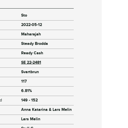
Sto
2022-05-12
Maharajah
Steady Brodda
Ready Cash
SE 22-2481
Svartbrun
117
6.81%
jd
149 - 152
Anna Katarina & Lars Melin
Lars Melin