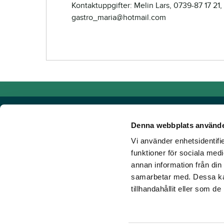
Kontaktuppgifter: Melin Lars, 0739-87 17 21,
gastro_maria@hotmail.com
Denna webbplats använde
Vi använder enhetsidentifie
Powered by TR Media
funktioner för sociala medi
annan information från din
Hos TR Media finns Sveriges främsta varumärken för dig s
samarbetar med. Dessa kan
Sedan starten 1932, då tidningen Travronden grundades, 
tillhandahållit eller som d
portfölj med innovativa digitala produkter och fortsätter at
mark. Vår vision? Vi får fler att älska trav!