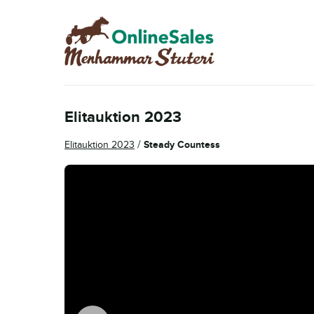
Hoppa
Hoppa
till
till
navigering
innehåll
Elitauktion 2023
/
Elitauktion 2023
Steady Countess