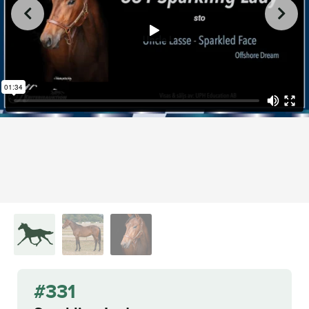
from
on
.
331 Sparkling Lady
L.A. Racing Media
Vimeo
#331