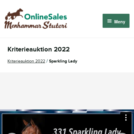
Hoppa
Hoppa
till
till
Meny
navigering
innehåll
Menhammar OnlineSales 2026
Kriterieauktion 2022
Derbyauktionen 2026
/
Kriterieauktion 2022
Sparkling Lady
Om oss
Så fungerar det
Logga in