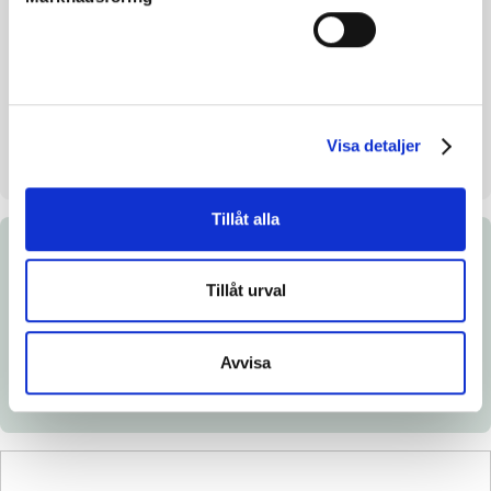
Inavelskoeff.
-
Mankhöjd/korshöjd
149 - 152
Uppfödare
Årman Jeanet m fl
Säljare
UPH Education AB
Visa detaljer
Stallplats
Stall 10B Box 8
Tillåt alla
Dokument
Tillåt urval
Länk till Breedly.com
Ladda ned katalogsida
Avvisa
Röntgenintyg