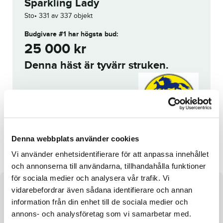
Sparkling Lady
Sto
331 av 337 objekt
Budgivare #1
har högsta bud:
25 000
kr
Denna häst är tyvärr struken.
Reg. nr.:
SE 21-2864
Gastoon A.
Timotejs Niplip
Denna webbplats använder cookies
Vi använder enhetsidentifierare för att anpassa innehållet
och annonserna till användarna, tillhandahålla funktioner
för sociala medier och analysera vår trafik. Vi
vidarebefordrar även sådana identifierare och annan
Om hästen
information från din enhet till de sociala medier och
e. Uncle Lasse u. Sparkled Face ue. Offshore Dream
annons- och analysföretag som vi samarbetar med.