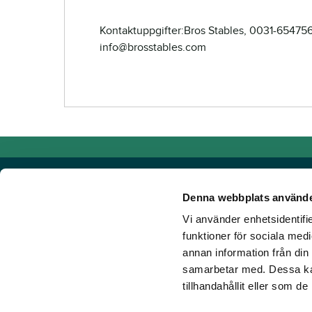
Kontaktuppgifter:Bros Stables, 0031-654756
info@brosstables.com
Denna webbplats använde
Vi använder enhetsidentifie
Powered by TR Media
funktioner för sociala medi
annan information från din
Hos TR Media finns Sveriges främsta varumärken för dig s
samarbetar med. Dessa kan
Sedan starten 1932, då tidningen Travronden grundades, 
tillhandahållit eller som d
portfölj med innovativa digitala produkter och fortsätter at