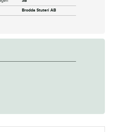
dagen
3B
Brodda Stuteri AB