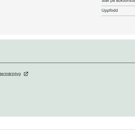
Stall på auktions
Uppfödd
terinärintyg