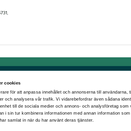
731,
r cookies
rare för att anpassa innehållet och annonserna till användarna, t
Länkar
er och analysera vår trafik. Vi vidarebefordrar även sådana ident
 enhet till de sociala medier och annons- och analysföretag som 
om älskar trav!
Allmänna auktionsvillkor
 i sin tur kombinera informationen med annan information som
har vi skapat en
Mobilvy
e har samlat in när du har använt deras tjänster.
t ständigt bryta ny
Cookie policy