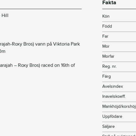
Fakta
 Hill
Kön
Född
Far
rajah-Roxy Bros) vann på Viktoria Park
Mor
00m
Morfar
harajah – Roxy Bros) raced on 16th of
Reg. nr.
Färg
Avelsindex
Inavelskoeff.
Mankhöjd/korshö
Uppfödare
Säljare