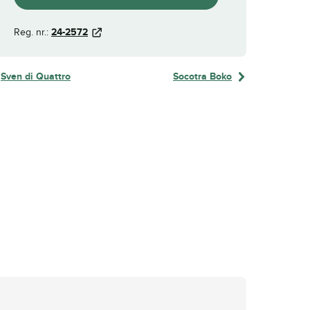
Reg. nr.:
24-2572
Sven di Quattro
Socotra Boko