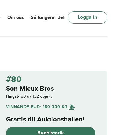
Logga in
6
Om oss
Så fungerar det
#80
Son Mieux Bros
Hingst
80 av 132 objekt
VINNANDE BUD:
180 000
KR
Grattis till
Auktionshallen
!
Budhistorik