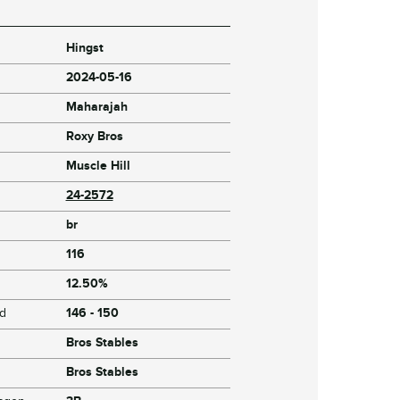
Hingst
2024-05-16
Maharajah
Roxy Bros
Muscle Hill
24-2572
br
116
12.50%
jd
146 - 150
Bros Stables
Bros Stables