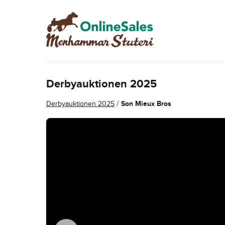
Hoppa
Hoppa
till
till
navigering
innehåll
Derbyauktionen 2025
/
Derbyauktionen 2025
Son Mieux Bros