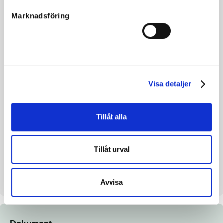
Far
Wishing Stone
Marknadsföring
Mor
Come and Smile
Morfar
Zola Boko
Reg. nr.
23-2139
Färg
Brun
Visa detaljer
Avelsindex
111
Inavelskoeff.
8.73 %
Tillåt alla
Mankhöjd/korshöjd
-
Uppfödare
Jönsson Anna, Karolina & Joel
Tillåt urval
Säljare
Stall Frö
Stall på auktionsdagen
Stall C
Avvisa