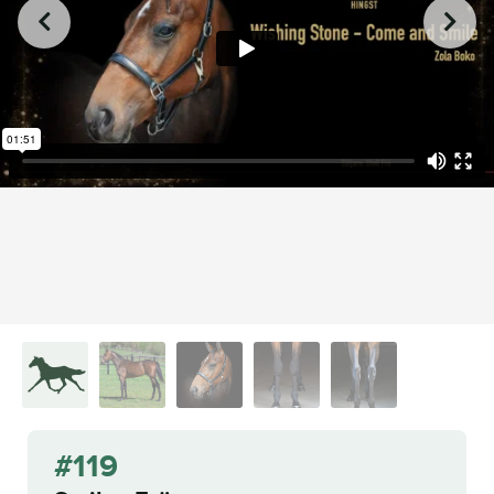
from
on
.
119. Smiley Frö
L.A. Racing Media
Vimeo
#119