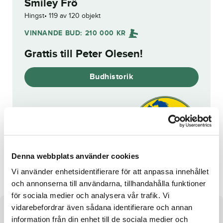
Smiley Frö
Hingst
119 av 120 objekt
VINNANDE BUD:
210 000
KR
Grattis till
Peter Olesen
!
Budhistorik
Reg. nr.:
23-2139
Denna webbplats använder cookies
Conrads Skifs
Mogge
Vi använder enhetsidentifierare för att anpassa innehållet
och annonserna till användarna, tillhandahålla funktioner
för sociala medier och analysera vår trafik. Vi
vidarebefordrar även sådana identifierare och annan
Om hästen
information från din enhet till de sociala medier och