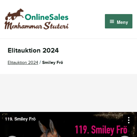
Hoppa
Hoppa
till
till
Meny
navigering
innehåll
Menhammar OnlineSales 2026
Elitauktion 2024
Derbyauktionen 2026
/
Elitauktion 2024
Smiley Frö
Om oss
Så fungerar det
Logga in