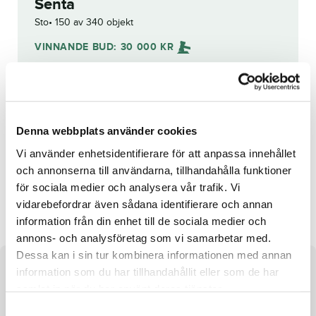
Senta
Sto
150 av 340 objekt
VINNANDE BUD:
30 000
KR
Grattis till
Axel Jacobsen
!
Budhistorik
Denna webbplats använder cookies
Reg. nr.:
SE 19-2816
Vi använder enhetsidentifierare för att anpassa innehållet
och annonserna till användarna, tillhandahålla funktioner
för sociala medier och analysera vår trafik. Vi
Higgins
Even Younger
vidarebefordrar även sådana identifierare och annan
information från din enhet till de sociala medier och
annons- och analysföretag som vi samarbetar med.
Dessa kan i sin tur kombinera informationen med annan
information som du har tillhandahållit eller som de har
Om hästen
samlat in när du har använt deras tjänster.
Sto efter Timoko och undan Jalapa
S