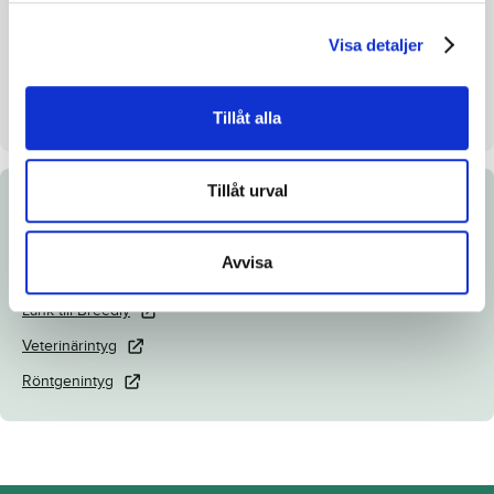
Uppfödare
Günter Herz
Visa detaljer
Säljare
Gestüt Lasbek
Dag
Dag 2
Tillåt alla
Tillåt urval
Dokument
Avvisa
Katalogsida
Länk till Breedly
Veterinärintyg
Röntgenintyg