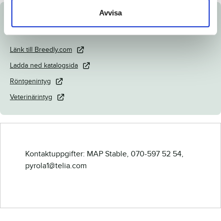
Avvisa
Dokument
Länk till Breedly.com
Ladda ned katalogsida
Röntgenintyg
Veterinärintyg
Kontaktuppgifter: MAP Stable, 070-597 52 54,
pyrola1@telia.com