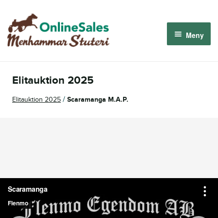
Hoppa
Hoppa
till
till
Meny
navigering
innehåll
Menhammar OnlineSales 2026
Elitauktion 2025
Derbyauktionen 2026
/
Elitauktion 2025
Scaramanga M.A.P.
Om oss
Så fungerar det
Logga in