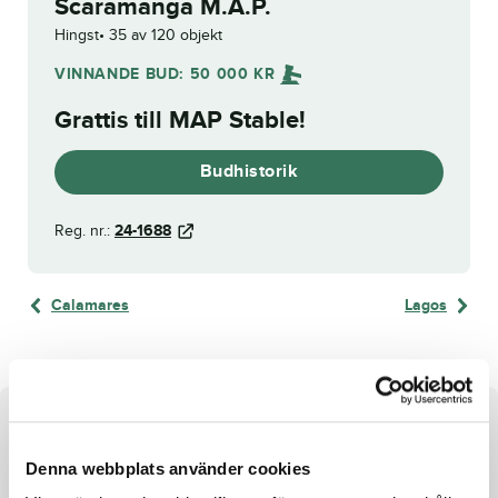
Scaramanga M.A.P.
Hingst
35 av 120 objekt
VINNANDE BUD:
50 000
KR
Grattis till
MAP Stable
!
Budhistorik
Reg. nr.:
24-1688
Calamares
Lagos
Om hästen
Denna webbplats använder cookies
e. Googoo Gaagaa u. Chipperoo ue. Andover Hall