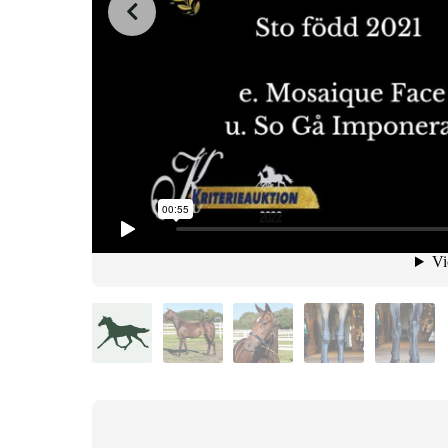
from
on
.
Sandie so.mp4
Valentina Hultberg
Vimeo