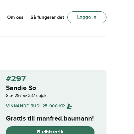
Logga in
6
Om oss
Så fungerar det
#297
Sandie So
Sto
297 av 337 objekt
VINNANDE BUD:
25 000
KR
Grattis till
manfred.baumann
!
Budhistorik