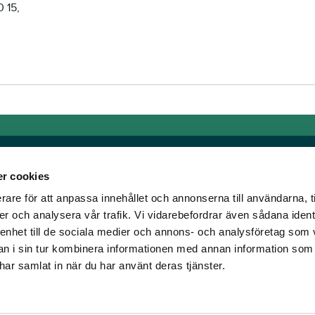
 15,
r cookies
rare för att anpassa innehållet och annonserna till användarna, t
Länkar
er och analysera vår trafik. Vi vidarebefordrar även sådana ident
 enhet till de sociala medier och annons- och analysföretag som 
om älskar trav!
Allmänna auktionsvillkor
 i sin tur kombinera informationen med annan information som
har vi skapat en
Mobilvy
e har samlat in när du har använt deras tjänster.
t ständigt bryta ny
Cookie policy