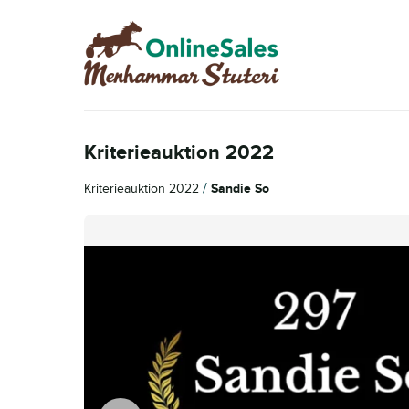
Hoppa
Hoppa
till
till
navigering
innehåll
Kriterieauktion 2022
/
Kriterieauktion 2022
Sandie So