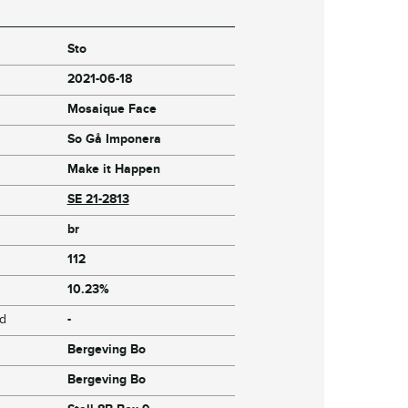
Sto
2021-06-18
Mosaique Face
So Gå Imponera
Make it Happen
SE 21-2813
br
112
10.23%
jd
-
Bergeving Bo
Bergeving Bo