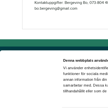
Kontaktuppgifter: Bergeving Bo, 073-804 40
bo.bergeving@gmail.com
Denna webbplats använde
Vi använder enhetsidentifie
Powered by TR Media
funktioner för sociala medi
annan information från din
Hos TR Media finns Sveriges främsta varumärken för dig s
samarbetar med. Dessa kan
Sedan starten 1932, då tidningen Travronden grundades, 
tillhandahållit eller som d
portfölj med innovativa digitala produkter och fortsätter at
mark. Vår vision? Vi får fler att älska trav!