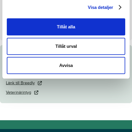
Visa detaljer
Uppfödare
SG:s Potatis AB
Säljare
SG:s Potatis AB
Tillåt alla
Dag
Dag 3
Tillåt urval
Dokument
Avvisa
Katalogsida
Länk till Breedly
Veterinärintyg