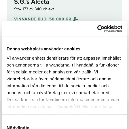
S.G.'s Alecta
Sto
173 av 340 objekt
VINNANDE BUD:
50 000
KR
Åter
Budhistorik
Denna webbplats använder cookies
Vi använder enhetsidentifierare för att anpassa innehållet
Reg. nr.:
SE 19-2287
och annonserna till användarna, tillhandahålla funktioner
för sociala medier och analysera vår trafik. Vi
vidarebefordrar även sådana identifierare och annan
Astrid Avenue
Without Reference
information från din enhet till de sociala medier och
annons- och analysföretag som vi samarbetar med.
Dessa kan i sin tur kombinera informationen med annan
information som du har tillhandahållit eller som de har
Om hästen
samlat in när du har använt deras tjänster.
S
Sto efter Maharajah och undan Any Wish
Nödvändig
a