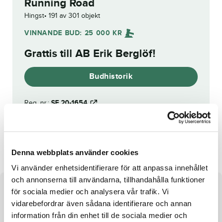
Running Road
Hingst
191 av 301 objekt
VINNANDE BUD:
25 000
KR
Grattis till
AB Erik Berglöf
!
Budhistorik
Reg. nr.:
SE 20-1654
Katzenjammer
Bottnas Kaiser
Denna webbplats använder cookies
Vi använder enhetsidentifierare för att anpassa innehållet
och annonserna till användarna, tillhandahålla funktioner
Om hästen
för sociala medier och analysera vår trafik. Vi
vidarebefordrar även sådana identifierare och annan
Hingst e. Express Bourbon u. Fairytale Road ue. Clerk
information från din enhet till de sociala medier och