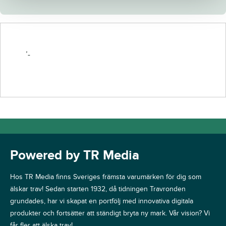
’-
Powered by TR Media
Hos TR Media finns Sveriges främsta varumärken för dig som
älskar trav! Sedan starten 1932, då tidningen Travronden
grundades, har vi skapat en portfölj med innovativa digitala
produkter och fortsätter att ständigt bryta ny mark. Vår vision? Vi
får fler att älska trav!